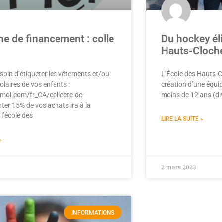
 de financement : colle
Du hockey éli
Hauts-Cloch
oin d’étiqueter les vêtements et/ou
L’École des Hauts-Cl
colaires de vos enfants :
création d’une équip
amoi.com/fr_CA/collecte-de-
moins de 12 ans (divi
ter 15% de vos achats ira à la
l’école des
LIRE LA SUITE »
»
2 mars 2023
INFORMATIONS