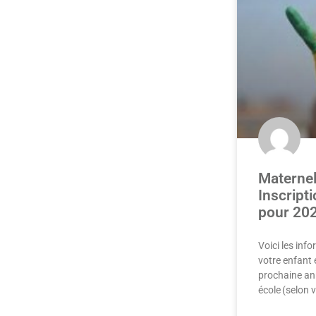
Maternell
Inscript
pour 20
Voici les inf
votre enfant 
prochaine ann
école (selon v