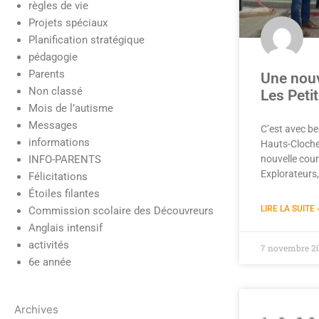
règles de vie
Cliquer
Projets spéciaux
ici
Planification stratégique
pédagogie
Parents
Une nouv
Non classé
Les Peti
Mois de l’autisme
Messages
C’est avec be
informations
Hauts-Clocher
nouvelle cour
INFO-PARENTS
Explorateurs,
Félicitations
Étoiles filantes
LIRE LA SUITE 
Commission scolaire des Découvreurs
Anglais intensif
activités
7 novembre 2
6e année
Archives