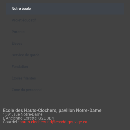
Notre école
Projet éducatif
Parents
Élèves
Service de garde
Fondation
Étoiles filantes
Zone du personnel
École des Hauts-Clochers, pavillon Notre-Dame
1591, rue Notre-Dame
L’Ancienne-Lorette, G2E 3B4
Courriel :
hauts-clochers.nd@cssdd.gouv.qc.ca