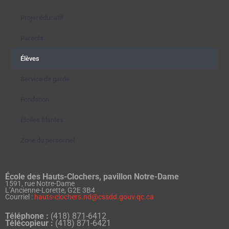
Projet éducatif
Parents
Élèves
Service de garde
Fondation
Étoiles filantes
Zone du personnel
École des Hauts-Clochers, pavillon Notre-Dame
1591, rue Notre-Dame
L’Ancienne-Lorette, G2E 3B4
Courriel :
hauts-clochers.nd@cssdd.gouv.qc.ca
Téléphone :
(418) 871-6412
Télécopieur :
(418) 871-6421