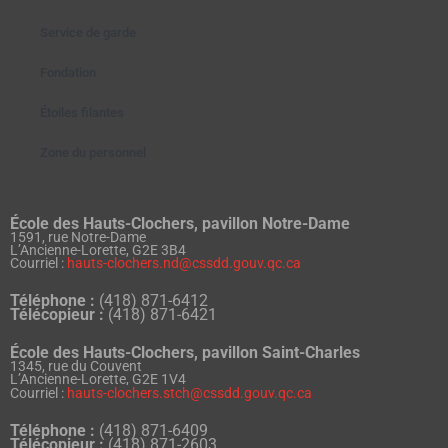
Service de garde
Fondation
Étoiles filantes
Zone du personnel
École des Hauts-Clochers, pavillon Notre-Dame
1591, rue Notre-Dame
L’Ancienne-Lorette, G2E 3B4
Courriel :
hauts-clochers.nd@cssdd.gouv.qc.ca
Téléphone :
(418) 871-6412
Télécopieur :
(418) 871-6421
École des Hauts-Clochers, pavillon Saint-Charles
1345, rue du Couvent
L’Ancienne-Lorette, G2E 1V4
Courriel :
hauts-clochers.stch@cssdd.gouv.qc.ca
Téléphone :
(418) 871-6409
Télécopieur :
(418) 871-2603