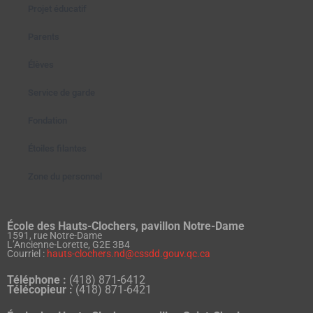
Projet éducatif
Parents
Élèves
Service de garde
Fondation
Étoiles filantes
Zone du personnel
École des Hauts-Clochers, pavillon Notre-Dame
1591, rue Notre-Dame
L’Ancienne-Lorette, G2E 3B4
Courriel :
hauts-clochers.nd@cssdd.gouv.qc.ca
Téléphone :
(418) 871-6412
Télécopieur :
(418) 871-6421