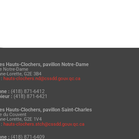
es Hauts-Clochers, pavillon Notre-Dame
ue Notre-Dame
nne-Lorette, G2E 3B4
 :
hauts-clochers.nd@cssdd.gouv.qc.ca
one :
(418) 871-6412
ieur :
(418) 871-6421
es Hauts-Clochers, pavillon Saint-Charles
ue du Couvent
nne-Lorette, G2E 1V4
 :
hauts-clochers.stch@cssdd.gouv.qc.ca
one :
(418) 871-6409