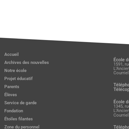
Accueil
École d
Archives des nouvelles
1591, r
L’Ancie
Notre école
Courriel
Projet éducatif
Téléph
Parents
Télécop
Élèves
École d
Service de garde
1345, r
L’Ancie
Fondation
Courriel
Étoiles filantes
Téléph
Zone du personnel