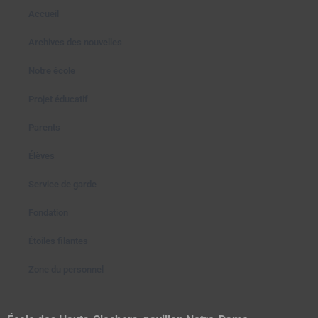
Accueil
Archives des nouvelles
Notre école
Projet éducatif
Parents
Élèves
Service de garde
Fondation
Étoiles filantes
Zone du personnel