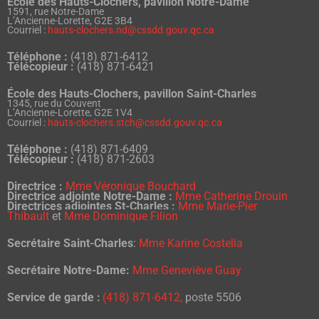
École des Hauts-Clochers, pavillon Notre-Dame
1591, rue Notre-Dame
L’Ancienne-Lorette, G2E 3B4
Courriel :
hauts-clochers.nd@cssdd.gouv.qc.ca
Téléphone :
(418) 871-6412
Télécopieur :
(418) 871-6421
École des Hauts-Clochers, pavillon Saint-Charles
1345, rue du Couvent
L’Ancienne-Lorette, G2E 1V4
Courriel :
hauts-clochers.stch@cssdd.gouv.qc.ca
Téléphone :
(418) 871-6409
Télécopieur :
(418) 871-2603
Directrice :
Mme Véronique Bouchard
Directrice adjointe Notre-Dame :
Mme Catherine Drouin
Directrices adjointes St-Charles :
Mme Marie-Pier
Thibault
et
Mme Dominique Filion
Secrétaire Saint-Charles
:
Mme
Karine Costella
Secrétaire Notre-Dame:
Mme Geneviève Guay
Service de garde :
(418) 871-6412,
poste
5506